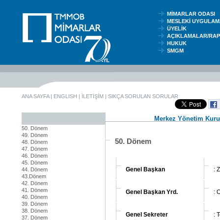
MİMARLAR ODASI
MESLEKİ UYGUL
ÜYELİK
AÇIKLAMALAR/RA
HUKUK
SMGM
ANA SAYFA
|
ENGLISH
|
İLETİŞİM
|
SIKÇA SORULAN SORULAR
Merkez Yönetim Kuru
50. Dönem
49. Dönem
50. Dönem
48. Dönem
47. Dönem
46. Dönem
45. Dönem
Genel Başkan
: 
44. Dönem
43.Dönem
42. Dönem
41. Dönem
Genel Başkan Yrd.
: 
40. Dönem
39. Dönem
38. Dönem
Genel Sekreter
: 
37. Dönem