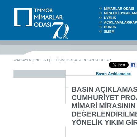
MİMARLAR ODASI
MESLEKİ UYGUL
ÜYELİK
AÇIKLAMALAR/RA
HUKUK
SMGM
ANA SAYFA
|
ENGLISH
|
İLETİŞİM
|
SIKÇA SORULAN SORULAR
Basın Açıklamaları
BASIN AÇIKLAMASI
CUMHURİYET PROJ
MİMARİ MİRASINI
DEĞERLENDİRİLME
YÖNELİK YIKIM GİR