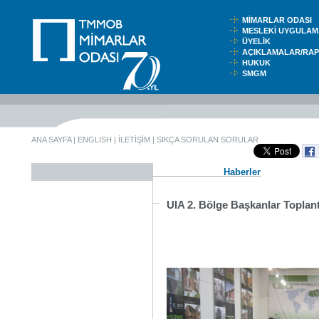
MİMARLAR ODASI
MESLEKİ UYGUL
ÜYELİK
AÇIKLAMALAR/RA
HUKUK
SMGM
ANA SAYFA
|
ENGLISH
|
İLETİŞİM
|
SIKÇA SORULAN SORULAR
Haberler
UIA 2. Bölge Başkanlar Toplant