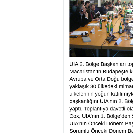
UIA 2. Bölge Başkanları top
Macaristan’ın Budapeşte ke
Avrupa ve Orta Doğu bölge
yaklaşık 30 ülkedeki mimarl
ülkelerinin yoğun katılımı
başkanlığını UIA’nın 2. Bö
yaptı. Toplantıya davetli o
Cox, UIA’nın 1. Bölge’den
UIA’nın Önceki Dönem Baş
Sorumlu Önceki Dönem Baş