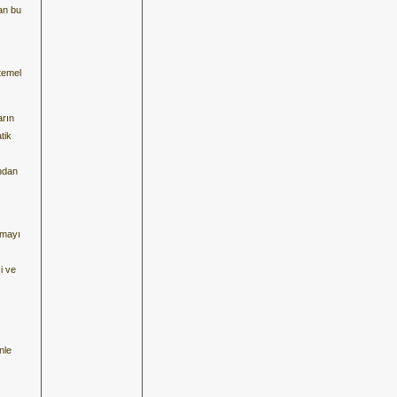
an bu
temel
arın
tik
undan
rmayı
i ve
nle