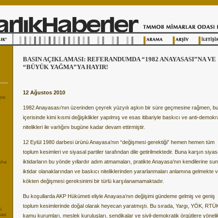
BASIN AÇIKLAMASI: REFERANDUMDA “1982 ANAYASASI”NA VE
“BÜYÜK YAĞMA”YA HAYIR!
12 Ağustos 2010
tos
.
1982 Anayasası’nın üzerinden çeyrek yüzyılı aşkın bir süre geçmesine rağmen, b
içerisinde kimi kısmi değişiklikler yapılmış ve esas itibariyle baskıcı ve anti-demokr
nitelikleri ile varlığını bugüne kadar devam ettirmiştir.
12 Eylül 1980 darbesi ürünü Anayasa’nın “değişmesi gerektiği” hemen hemen tüm
toplum kesimleri ve siyasal partiler tarafından dile getirilmektedir. Buna karşın siyas
iktidarların bu yönde yıllardır adım atmamaları, pratikte Anayasa’nın kendilerine s
Daha
iktidar olanaklarından ve baskıcı niteliklerinden yararlanmaları anlamına gelmekte 
kökten değişmesi gereksinimi bir türlü karşılanamamaktadır.
Bu koşullarda AKP Hükümeti eliyle Anayasa’nın değişimi gündeme gelmiş ve geniş
toplum kesimlerinde doğal olarak heyecan yaratmıştı. Bu sırada, Yargı, YÖK, RTÜ
i
sas
kamu kurumları, meslek kuruluşları, sendikalar ve sivil-demokratik örgütlere yöneli