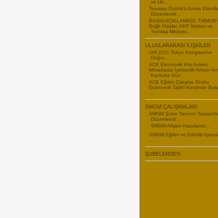
ve Us ..
Teoman Öztürk'ü Anma Etkinlikl
Düzenlendi ..
BASIN AÇIKLAMASI: TMMOB’
Bağlı Odalar, AKP İktidarı ve
Yandaş Medyas ..
ULUSLARARASI İLİŞKİLER
UIA 2011 Tokyo Kongresi’ne
Doğru ..
ACE Ekonomik Kriz Anketi:
Mimarlarda İyimserlik Artıyor A
Kamuda Güv ..
ACE Eğitim Çalışma Grubu
Dubrovnik Tarihî Kentinde Bul
..
SMGM ÇALIŞMALARI
SMGM Şube Tanıtım Toplantıla
Düzenlendi ..
SMGM Afişleri Hazırlandı ..
SMGM Eğitim ve Etkinlik Ajand
..
ŞUBELERDEN