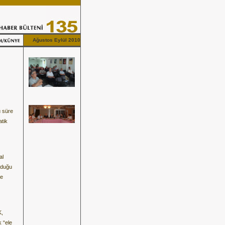
Ağustos Eylül 2010
u süre
atik
al
unduğu
ve
K,
k “ele