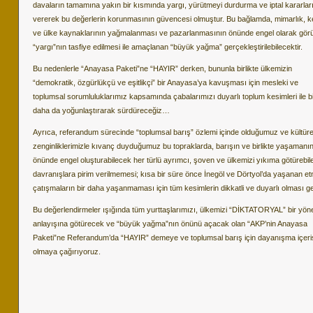
davaların tamamına yakın bir kısmında yargı, yürütmeyi durdurma ve iptal kararlar
vererek bu değerlerin korunmasının güvencesi olmuştur. Bu bağlamda, mimarlık, k
ve ülke kaynaklarının yağmalanması ve pazarlanmasının önünde engel olarak gör
“yargı”nın tasfiye edilmesi ile amaçlanan “büyük yağma” gerçekleştirilebilecektir.
Bu nedenlerle “Anayasa Paketi”ne “HAYIR” derken, bununla birlikte ülkemizin
“demokratik, özgürlükçü ve eşitlikçi” bir Anayasa’ya kavuşması için mesleki ve
toplumsal sorumluluklarımız kapsamında çabalarımızı duyarlı toplum kesimleri ile bi
daha da yoğunlaştırarak sürdüreceğiz…
Ayrıca, referandum sürecinde “toplumsal barış” özlemi içinde olduğumuz ve kültüre
zenginliklerimizle kıvanç duyduğumuz bu topraklarda, barışın ve birlikte yaşamanı
önünde engel oluşturabilecek her türlü ayrımcı, şoven ve ülkemizi yıkıma götürebi
davranışlara pirim verilmemesi; kısa bir süre önce İnegöl ve Dörtyol’da yaşanan et
çatışmaların bir daha yaşanmaması için tüm kesimlerin dikkatli ve duyarlı olması ge
Bu değerlendirmeler ışığında tüm yurttaşlarımızı, ülkemizi “DİKTATORYAL” bir yön
anlayışına götürecek ve “büyük yağma”nın önünü açacak olan “AKP’nin Anayasa
Paketi”ne Referandum’da “HAYIR” demeye ve toplumsal barış için dayanışma içeri
olmaya çağırıyoruz.