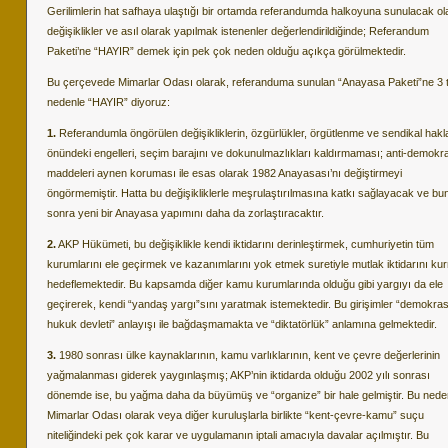
Gerilimlerin hat safhaya ulaştığı bir ortamda referandumda halkoyuna sunulacak ol
değişiklikler ve asıl olarak yapılmak istenenler değerlendirildiğinde; Referandum
Paketi’ne “HAYIR” demek için pek çok neden olduğu açıkça görülmektedir.
Bu çerçevede Mimarlar Odası olarak, referanduma sunulan “Anayasa Paketi”ne 3 
nedenle “HAYIR” diyoruz:
1.
Referandumla öngörülen değişikliklerin, özgürlükler, örgütlenme ve sendikal hakl
önündeki engelleri, seçim barajını ve dokunulmazlıkları kaldırmaması; anti-demokra
maddeleri aynen koruması ile esas olarak 1982 Anayasası’nı değiştirmeyi
öngörmemiştir. Hatta bu değişikliklerle meşrulaştırılmasına katkı sağlayacak ve b
sonra yeni bir Anayasa yapımını daha da zorlaştıracaktır.
2.
AKP Hükümeti, bu değişiklikle kendi iktidarını derinleştirmek, cumhuriyetin tüm
kurumlarını ele geçirmek ve kazanımlarını yok etmek suretiyle mutlak iktidarını ku
hedeflemektedir. Bu kapsamda diğer kamu kurumlarında olduğu gibi yargıyı da ele
geçirerek, kendi “yandaş yargı”sını yaratmak istemektedir. Bu girişimler “demokras
hukuk devleti” anlayışı ile bağdaşmamakta ve “diktatörlük” anlamına gelmektedir.
3.
1980 sonrası ülke kaynaklarının, kamu varlıklarının, kent ve çevre değerlerinin
yağmalanması giderek yaygınlaşmış; AKP’nin iktidarda olduğu 2002 yılı sonrası
dönemde ise, bu yağma daha da büyümüş ve “organize” bir hale gelmiştir. Bu nede
Mimarlar Odası olarak veya diğer kuruluşlarla birlikte “kent-çevre-kamu” suçu
niteliğindeki pek çok karar ve uygulamanın iptali amacıyla davalar açılmıştır. Bu