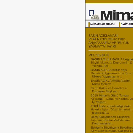
BASIN AÇIKLAMASI:
REFERANDUMDA “1982
ANAYASASI”NA VE “BÜYÜK
YAĞMA”YA HAYIR!
MERKEZDEN
BASIN AÇIKLAMASI: 17 Ağus
Büyük Marmara Depreminin 11
Yılında, Fel ..
BASIN AÇIKLAMASI: Yapı
Denetimi Uygulamasının Tüm
Ülkeye Yaygınlaştırı ..
BASIN AÇIKLAMASI: Atatürk
Kültür Merkezi ..
Kent, Kültür ve Demokrasi
Forumları Başlıyor ..
2010 Mimarlık Günü Teması
Açıklandı: “Daha İyi Kentler, 
İyi Yaşam ..
TOKİ İhale Yönetmeliğindeki
Hukuka Aykırı Düzenlemelerin
İptali için A ..
Baraj Alanlarından Etkilenen
Taşınmaz Kültür Varlıklarının
Korunmasına ..
Eskişehir Büyükşehir Belediyes
Kent Estetik Kurulu Çalışma E