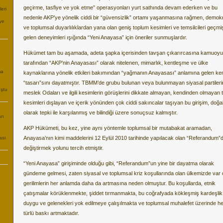
geçirme, tasfiye ve yok etme” operasyonları yurt sathında devam ederken ve bu
eri
nedenle AKP’ye yönelik ciddi bir “güvensizlik” ortamı yaşanmasına rağmen, demok
ye
ve toplumsal duyarlılıklardan yana olan geniş toplum kesimleri ve temsilcileri geçmi
gelen deneyimleri ışığında “Yeni Anayasa” için öneriler sunmuşlardır.
Hükümet tam bu aşamada, adeta şapka içerisinden tavşan çıkarırcasına kamuoyu
tarafından “AKP’nin Anayasası” olarak nitelenen, mimarlık, kentleşme ve ülke
ma
kaynaklarına yönelik etkileri bakımından “yağmanın Anayasası” anlamına gelen ke
“tasarı”sını dayatmıştır. TBMM’de grubu bulunan veya bulunmayan siyasal partileri
uştu
meslek Odaları ve ilgili kesimlerin görüşlerini dikkate almayan, kendinden olmayan
kesimleri dışlayan ve içerik yönünden çok ciddi sakıncalar taşıyan bu girişim, doğa
olarak tepki ile karşılanmış ve bilindiği üzere sonuçsuz kalmıştır.
rı
AKP Hükümeti, bu kez, yine aynı yöntemle toplumsal bir mutabakat aramadan,
ası
Anayasa’nın kimi maddelerini 12 Eylül 2010 tarihinde yapılacak olan “Referandum”
değiştirmek yolunu tercih etmiştir.
“Yeni Anayasa” girişiminde olduğu gibi, “Referandum”un yine bir dayatma olarak
gündeme gelmesi, zaten siyasal ve toplumsal kriz koşullarında olan ülkemizde var 
gerilimlerin her anlamda daha da artmasına neden olmuştur. Bu koşullarda, etnik
çatışmalar körüklenmekte, şiddet tırmanmakta, bu coğrafyada kökleşmiş kardeşlik
duygu ve gelenekleri yok edilmeye çalışılmakta ve toplumsal muhalefet üzerinde h
türlü baskı artmaktadır.