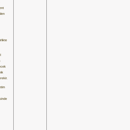
ı
ent
ülen
rlikte
l
n
lecek
nik
rekir.
etim
sinde