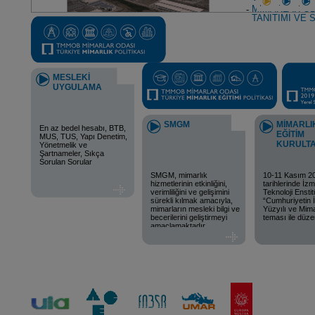
MİMARLAR OD
TANITIMI VE 
MESLEKİ
UYGULAMA
SMGM
MİMARLI
En az bedel hesabı, BTB,
EĞİTİM
MUS, TUS, Yapı Denetim,
KURULTA
Yönetmelik ve
Şartnameler, Sıkça
Sorulan Sorular
SMGM, mimarlık
10-11 Kasım 2
hizmetlerinin etkinliğini,
tarihlerinde İz
verimliliğini ve gelişimini
Teknoloji Ensti
sürekli kılmak amacıyla,
“Cumhuriyetin İ
mimarların mesleki bilgi ve
Yüzyılı ve Mima
becerilerini geliştirmeyi
teması ile düze
amaçlamaktadır.