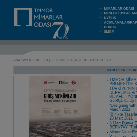
MİMARLAR ODASI
MESLEKİ UYGUL
ÜYELİK
AÇIKLAMALAR/RA
HUKUK
SMGM
ANA SAYFA
|
ENGLISH
|
İLETİŞİM
|
SIKÇA SORULAN SORULAR
|
HABERLER
ODA
TMMOB MİMAR
PROJESİ’NE 
TÜRKİYE’NİN
DEPREMLERİN
VE AFET YÖN
GERÇEKLEŞT
“Designing with
March 2021
“Birlikte Tasar
23 Mart 2021
8 Mart Dünya E
BERKTAY “Türki
Mimar Nejat Ers
Veritabanı